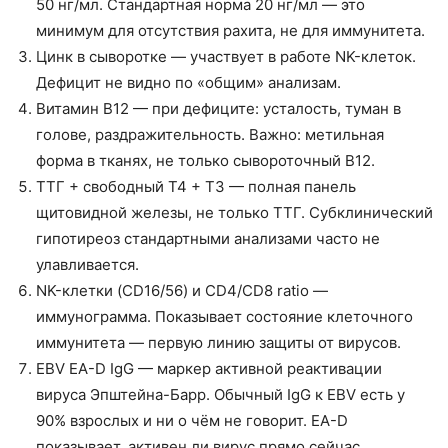
50 нг/мл. Стандартная норма 20 нг/мл — это
минимум для отсутствия рахита, не для иммунитета.
Цинк в сыворотке — участвует в работе NK-клеток.
Дефицит не видно по «общим» анализам.
Витамин B12 — при дефиците: усталость, туман в
голове, раздражительность. Важно: метильная
форма в тканях, не только сывороточный B12.
ТТГ + свободный Т4 + Т3 — полная панель
щитовидной железы, не только ТТГ. Субклинический
гипотиреоз стандартными анализами часто не
улавливается.
NK-клетки (CD16/56) и CD4/CD8 ratio —
иммунограмма. Показывает состояние клеточного
иммунитета — первую линию защиты от вирусов.
EBV EA-D IgG — маркер активной реактивации
вируса Эпштейна-Барр. Обычный IgG к EBV есть у
90% взрослых и ни о чём не говорит. EA-D
показывает, активен ли вирус прямо сейчас.