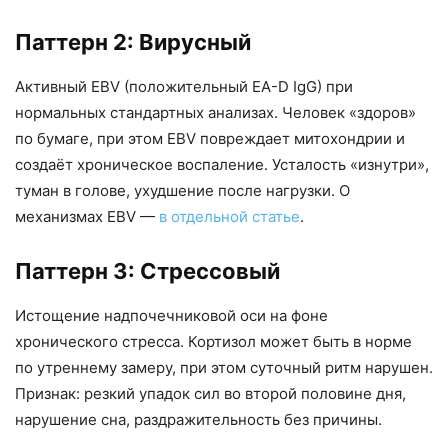
Паттерн 2: Вирусный
Активный EBV (положительный EA-D IgG) при
нормальных стандартных анализах. Человек «здоров»
по бумаге, при этом EBV повреждает митохондрии и
создаёт хроническое воспаление. Усталость «изнутри»,
туман в голове, ухудшение после нагрузки. О
механизмах EBV —
в отдельной статье
.
Паттерн 3: Стрессовый
Заказать звонок
Истощение надпочечниковой оси на фоне
Оставьте свои контакты и мы свяжемся с вами в
ближайшее время
хронического стресса. Кортизол может быть в норме
по утреннему замеру, при этом суточный ритм нарушен.
Ваше имя *
Признак: резкий упадок сил во второй половине дня,
нарушение сна, раздражительность без причины.