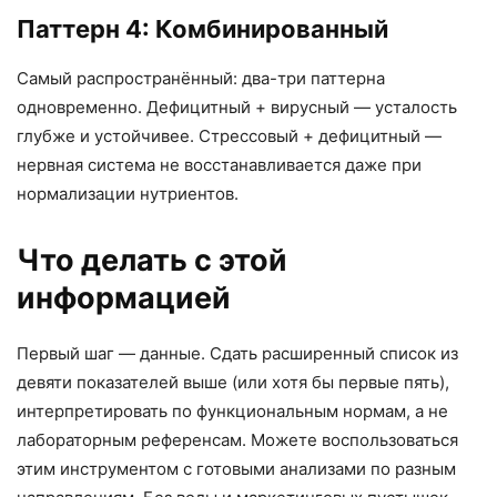
Телефон *
Паттерн 4: Комбинированный
Самый распространённый: два-три паттерна
Я согласен с
политикой конфиденциальности
*
одновременно. Дефицитный + вирусный — усталость
Я принимаю
условия использования
*
глубже и устойчивее. Стрессовый + дефицитный —
Хочу получать новости и
специальные
нервная система не восстанавливается даже при
предложения
нормализации нутриентов.
Отправить заявку
Что делать с этой
информацией
Первый шаг — данные. Сдать расширенный список из
девяти показателей выше (или хотя бы первые пять),
интерпретировать по функциональным нормам, а не
лабораторным референсам. Можете воспользоваться
этим инструментом с готовыми анализами по разным