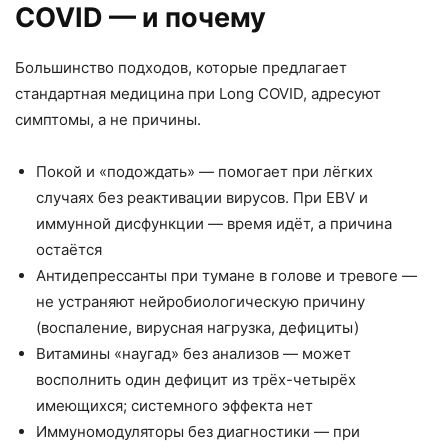
Хочу получать новости и
специальные
COVID — и почему
предложения
Большинство подходов, которые предлагает
Отправить заявку
стандартная медицина при Long COVID, адресуют
симптомы, а не причины.
Покой и «подождать» — помогает при лёгких
случаях без реактивации вирусов. При EBV и
иммунной дисфункции — время идёт, а причина
остаётся
Антидепрессанты при тумане в голове и тревоге —
не устраняют нейробиологическую причину
(воспаление, вирусная нагрузка, дефициты)
Витамины «наугад» без анализов — может
восполнить один дефицит из трёх-четырёх
имеющихся; системного эффекта нет
Иммуномодуляторы без диагностики — при