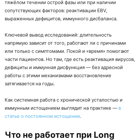
тяжёлом течении острой фазы или при наличии
сопутствующих факторов: реактивации EBV,
выраженных дефицитов, иммунного дисбаланса.
Ключевой вывод исследований: длительность
напрямую зависит от того, работают ли с причинами
Заказать звонок
или только с симптомами. Покой и «время» помогают
Оставьте свои контакты и мы свяжемся с вами в
части пациентов. Но там, где есть реактивация вирусов,
ближайшее время
дефициты и иммунная дисфункция — без адресной
работы с этими механизмами восстановление
Ваше имя *
затягивается на годы.
Как системная работа с хронической усталостью и
Телефон *
иммунным истощением выглядит на практике —
в
статье о постоянном истощении
.
Я согласен с
политикой конфиденциальности
*
Что не работает при Long
Я принимаю
условия использования
*