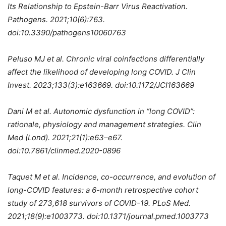
Its Relationship to Epstein-Barr Virus Reactivation.
Pathogens. 2021;10(6):763.
doi:10.3390/pathogens10060763
Peluso MJ et al. Chronic viral coinfections differentially
affect the likelihood of developing long COVID.
J Clin
Invest. 2023;133(3):e163669. doi:10.1172/JCI163669
Dani M et al.
Autonomic dysfunction in “long COVID”:
rationale, physiology and management strategies.
Clin
Med (Lond). 2021;21(1):e63–e67.
doi:10.7861/clinmed.2020-0896
Taquet M et al.
Incidence, co-occurrence, and evolution of
long-COVID features: a 6-month retrospective cohort
study of 273,618 survivors of COVID-19.
PLoS Med.
2021;18(9):e1003773. doi:10.1371/journal.pmed.1003773