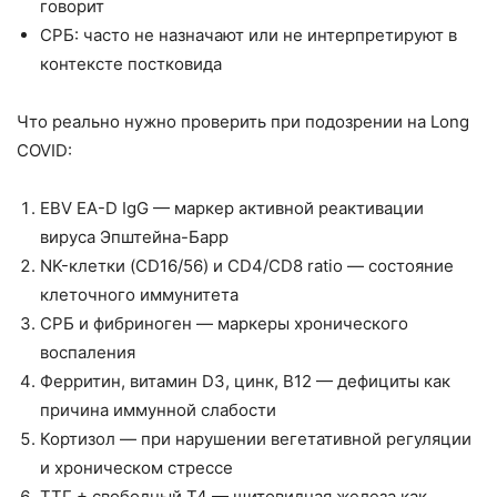
говорит
СРБ: часто не назначают или не интерпретируют в
контексте постковида
Что реально нужно проверить при подозрении на Long
COVID:
EBV EA-D IgG — маркер активной реактивации
вируса Эпштейна-Барр
NK-клетки (CD16/56) и CD4/CD8 ratio — состояние
клеточного иммунитета
СРБ и фибриноген — маркеры хронического
воспаления
Ферритин, витамин D3, цинк, B12 — дефициты как
причина иммунной слабости
Кортизол — при нарушении вегетативной регуляции
и хроническом стрессе
ТТГ + свободный Т4 — щитовидная железа как