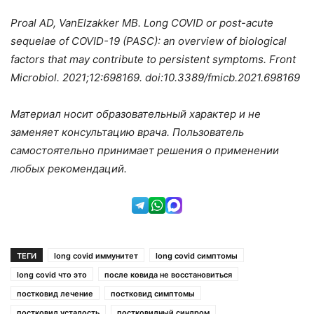
Proal AD, VanElzakker MB. Long COVID or post-acute
sequelae of COVID-19 (PASC): an overview of biological
factors that may contribute to persistent symptoms.
Front
Microbiol. 2021;12:698169. doi:10.3389/fmicb.2021.698169
Материал носит образовательный характер и не
заменяет консультацию врача. Пользователь
самостоятельно принимает решения о применении
любых рекомендаций.
ТЕГИ
long covid иммунитет
long covid симптомы
long covid что это
после ковида не восстановиться
постковид лечение
постковид симптомы
постковид усталость
постковидный синдром