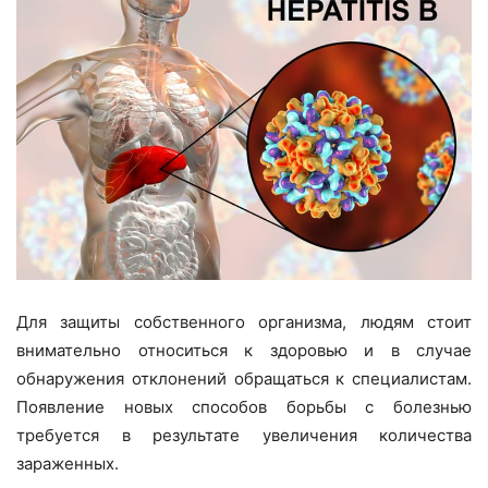
Заказать звонок
Оставьте свои контакты и мы свяжемся с вами в
ближайшее время
Ваше имя *
Телефон *
Я согласен с
политикой конфиденциальности
*
Для защиты собственного организма, людям стоит
Я принимаю
условия использования
*
внимательно относиться к здоровью и в случае
Хочу получать новости и
специальные
обнаружения отклонений обращаться к специалистам.
предложения
Появление новых способов борьбы с болезнью
требуется в результате увеличения количества
Отправить заявку
зараженных.