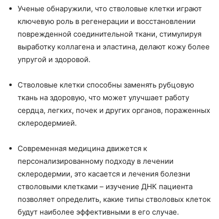
Я согласен с
политикой конфиденциальности
*
Ученые обнаружили, что стволовые клетки играют
ключевую роль в регенерации и восстановлении
Я принимаю
условия использования
*
поврежденной соединительной ткани, стимулируя
Хочу получать новости и
специальные
предложения
выработку коллагена и эластина, делают кожу более
упругой и здоровой.
Отправить заявку
Стволовые клетки способны заменять рубцовую
ткань на здоровую, что может улучшает работу
сердца, легких, почек и других органов, пораженных
склеродермией.
Современная медицина движется к
персонализированному подходу в лечении
склеродермии, это касается и лечения болезни
стволовыми клетками – изучение ДНК пациента
позволяет определить, какие типы стволовых клеток
будут наиболее эффективными в его случае.