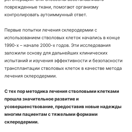
поврежденные ткани, помогают организму
контролировать аутоиммунный ответ.
Первые попытки лечения склеродермии с
использованием стволовых клеток начались в конце
1990-х – начале 2000-х годов. Эти исследования
заложили основу для дальнейших клинических
испытаний и изучения эффективности и безопасности
Заказать звонок
трансплантации стволовых клеток в качестве метода
Оставьте свои контакты и мы свяжемся с вами в
лечения склеродермии.
ближайшее время
С тех пор методика лечения стволовыми клетками
Ваше имя *
прошла значительное развитие и
усовершенствование, предоставив новые надежды
многим пациентам с тяжелыми формами
Телефон *
склеродермии.