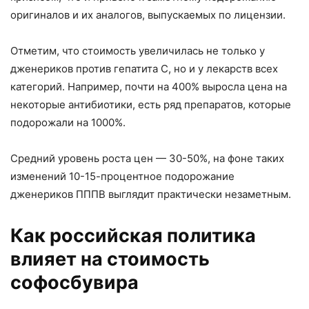
оригиналов и их аналогов, выпускаемых по лицензии.
Телефон *
Отметим, что стоимость увеличилась не только у
дженериков против гепатита С, но и у лекарств всех
категорий. Например, почти на 400% выросла цена на
Я согласен с
политикой конфиденциальности
*
некоторые антибиотики, есть ряд препаратов, которые
Я принимаю
условия использования
*
подорожали на 1000%.
Хочу получать новости и
специальные
предложения
Средний уровень роста цен — 30-50%, на фоне таких
изменений 10-15-процентное подорожание
Отправить заявку
дженериков ПППВ выглядит практически незаметным.
Как российская политика
влияет на стоимость
софосбувира