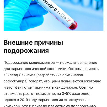
Внешние причины
подорожания
Подорожание медикаментов — нормальное явление
для фармакологической экономики. Оптовые клиенты
«Гилеад Сайнсиз» (разработчика оригиналов
Заказать звонок
софосбувира) говорят, что цены повышаются ежегодно
и этот факт стоит принимать как должное. Обычно
Оставьте свои контакты и мы свяжемся с вами в
стоимость растет незаметно, на 3-5% ежегодно,
ближайшее время
однако в 2019 году фармакология столкнулась с
Ваше имя *
кризисом, что и привело к заметному подорожанию